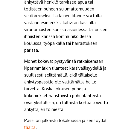
änkyttävä henkilö tarvitsee apua tai
todisteen puheen sujumattomuuden
selittämiseksi. Tällainen tilanne voi tulla
vastaan esimerkiksi kahvilan kassalla,
viranomaisten kanssa asioidessa tai uusien
ihmisten kanssa kommunikoidessa
koulussa, työpaikalla tai harrastuksen
parissa.
Monet kokevat pystyvänsä ratkaisemaan
kiperimmätkin tilanteet kärsivällisyydellä ja
suullisesti selittämällä, eikä tällaiselle
änkytyspassille ole välttämättä heille
tarvetta. Koska jokaisen puhe ja
kokemukset haastavista puhetilanteista
ovat yksilöllisiä, on tällaista korttia toivottu
änkyttäjien toimesta.
Passi on julkaistu lokakuussa ja sen löydät
täältä
.