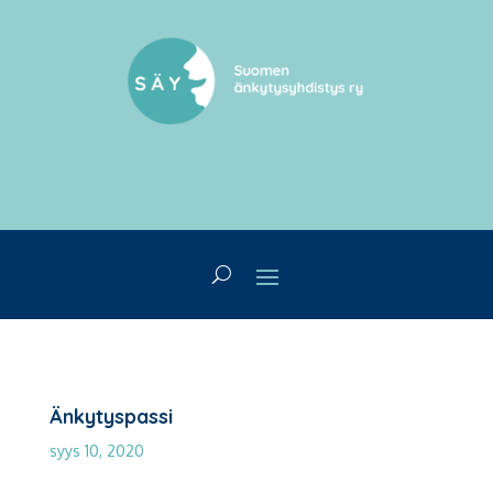
Änkytyspassi
syys 10, 2020