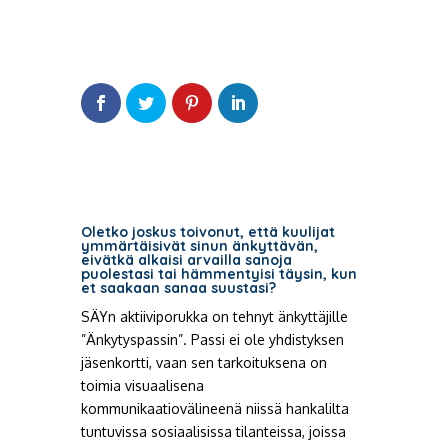
Oletko joskus toivonut, että kuulijat
ymmärtäisivät sinun änkyttävän,
eivätkä alkaisi arvailla sanoja
puolestasi tai hämmentyisi täysin, kun
et saakaan sanaa suustasi?
SÄYn aktiiviporukka on tehnyt änkyttäjille
”Änkytyspassin”. Passi ei ole yhdistyksen
jäsenkortti, vaan sen tarkoituksena on
toimia visuaalisena
kommunikaatiovälineenä niissä hankalilta
tuntuvissa sosiaalisissa tilanteissa, joissa