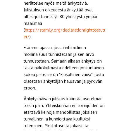
herättelee myös meitä änkyttäviä.
Julistuksen oikeudesta änkyttää ovat
allekirjoittaneet yli 80 yhdistystä ympäri
maailmaa
(
https://stamily.org/declarationrighttostutt
er/
).
Elämme ajassa, jossa inhimillinen
moninaisuus tunnistetaan ja sen arvo
tunnustetaan. Samaan aikaan änkytys on
tästä näkökulmasta edelleen jonkunlainen
sokea piste: se on ”kiusallinen vaiva”, josta
oletetaan änkyttäjän haluavan ja pyrkivän
eroon.
Änkytyspäivän julistus kääntää asetelman
toisin päin. Yhteiskunnan eri toimijoiden on
etsittävä keinoja mahdollistaa jokaisen
turvallinen ja kunnioittava kuulluksi
tuleminen. Yksilötasolla jokaisella