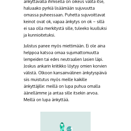
änkyttävällä ihmisellä on oikeus valita itse,
haluaako pyrkiä lisäämään sujuvuutta
omassa puheessaan. Puhetta sujuvoittavat
keinot ovat ok, vapaa änkytys on ok – sillä
ei saa olla merkitystä sille, tuleeko kuulluksi
ja kunnioitetuksi.
Julistus panee myös miettimään. Ei ole aina
helppoa katsoa omaa sujumattomuutta
lempeiden tai edes neutraalien lasien läpi.
Joskus ankarin kriitikko löytyy omien korvien
välistä. Olkoon kansainvälinen änkytyspäivä
siis muistutus myös meille kaikille
änkyttäjille: meillä on lupa puhua omalla
äänellämme ja antaa sille itsekin arvoa.
Meillä on lupa änkyttää.