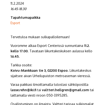
11.2.2024
16.45-18.30
Tapahtumapaikka
Esport
Tervetuloa mukaan sulkapalloilemaan!
Vuoromme alkaa Esport Centerissä sunnuntaina
11.2.
kello 17.00
. Tavataan liikuntakeskuksen aulassa kello
16.45
.
Tarkka osoite:
Koivu-Mankkaan tie 3, 02200 Espoo
. Liikuntakeskus
sijaitsee aivan Urheilupuiston metroaseman vieressä.
Varaa paikkasi ilmoittamalla tulostasi sähköpostilla
lasse.rehn@iki.fi
tai
valtteri.hellgren@gmail.com
tai
laittamalla viesti nroon 050-3395285.
Osallistuminen on ilmaista. Valtteri tarjoaa sulkismailat