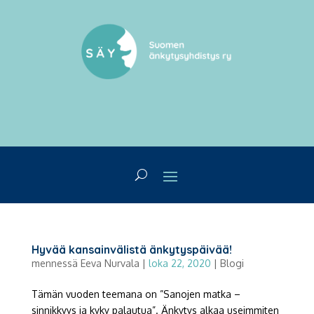
Hyvää kansainvälistä änkytyspäivää!
mennessä
Eeva Nurvala
|
loka 22, 2020
|
Blogi
Tämän vuoden teemana on ”Sanojen matka –
sinnikkyys ja kyky palautua”. Änkytys alkaa useimmiten